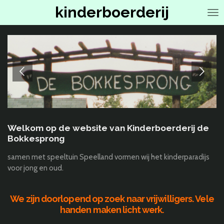
kinderboerderij
Ga
direct
naar
de
hoofdinhoud
Welkom op de website van Kinderboerderij de
Bokkesprong
samen met speeltuin Speelland vormen wij het kinderparadijs
voor jong en oud.
We zijn doorlopend op zoek naar vrijwilligers. Vele
handen maken licht werk.